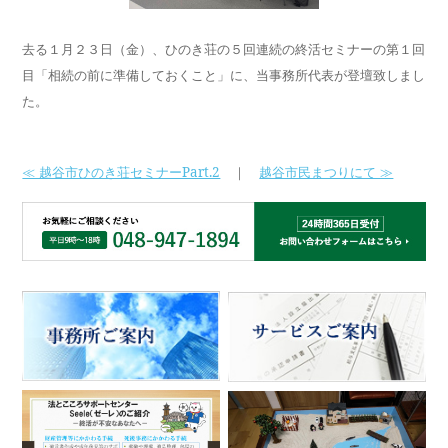
去る１月２３日（金）、ひのき荘の５回連続の終活セミナーの第１回
目「相続の前に準備しておくこと」に、当事務所代表が登壇致しまし
た。
≪ 越谷市ひのき荘セミナーPart.2
｜
越谷市民まつりにて ≫